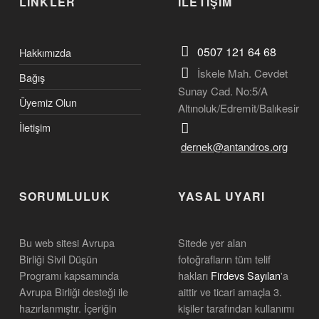
LİNKLER
İLETİŞİM
0507 121 64 68
Hakkımızda
İskele Mah. Cevdet
Bağış
Sunay Cad. No:5/A
Üyemiz Olun
Altınoluk/Edremit/Balıkesir
İletişim
dernek@antandros.org
SORUMLULUK
YASAL UYARI
Bu web sitesi Avrupa
Sitede yer alan
Birliği Sivil Düşün
fotoğrafların tüm telif
Programı kapsamında
hakları
Firdevs Sayılan
'a
Avrupa Birliği desteği ile
aittir ve ticari amaçla 3.
hazırlanmıştır. İçeriğin
kişiler tarafından kullanımı