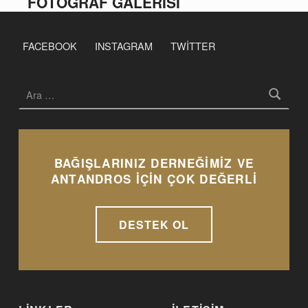
FOTOĞRAF GALERİSİ
Skip back to main navigation
FACEBOOK
INSTAGRAM
TWITTER
Arama:
BAĞIŞLARINIZ DERNEĞİMİZ VE
ANTANDROS İÇİN ÇOK DEĞERLİ
DESTEK OL