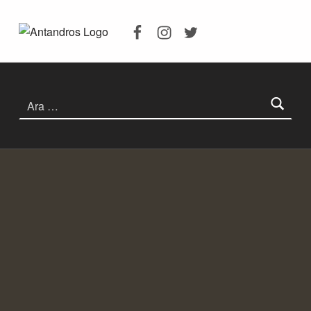
Facebook
Instagram
Twitter
ANTANDROS ANTIK KENTI
ANTANDROS ANTIK KENTI KAZILARI, ANTANDROS HAKKINDA HERŞEY
Arama: